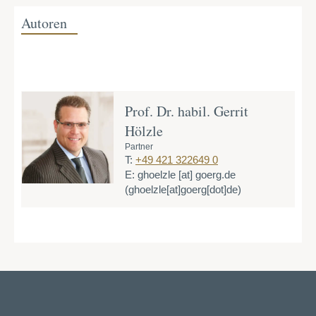
Autoren
Prof. Dr. habil. Gerrit
Hölzle
Partner
T:
+49 421 322649 0
E:
ghoelzle
[at]
goerg.de
(ghoelzle[at]goerg[dot]de)