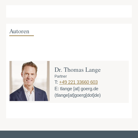
Autoren
Dr. Thomas Lange
Partner
T:
+49 221 33660 603
E:
tlange
[at]
goerg.de
(tlange[at]goerg[dot]de)