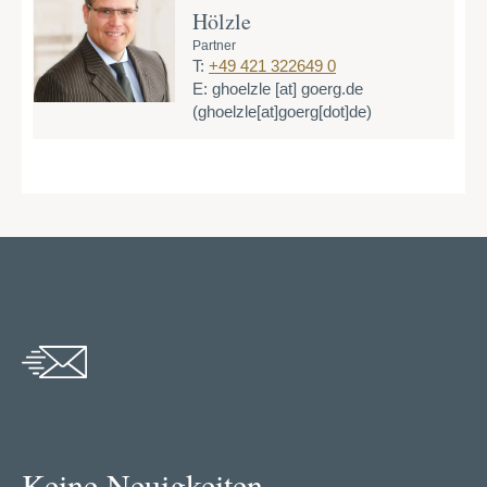
Hölzle
Partner
T:
+49 421 322649 0
E:
ghoelzle
[at]
goerg.de
(ghoelzle[at]goerg[dot]de)
Keine Neuigkeiten