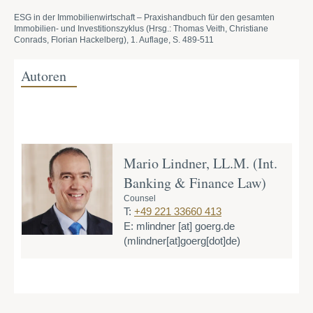
ESG in der Immobilienwirtschaft – Praxishandbuch für den gesamten
Immobilien- und Investitionszyklus (Hrsg.: Thomas Veith, Christiane
Conrads, Florian Hackelberg), 1. Auflage, S. 489-511
Autoren
Mario Lindner, LL.M. (Int.
Banking & Finance Law)
Counsel
T:
+49 221 33660 413
E:
mlindner
[at]
goerg.de
(mlindner[at]goerg[dot]de)