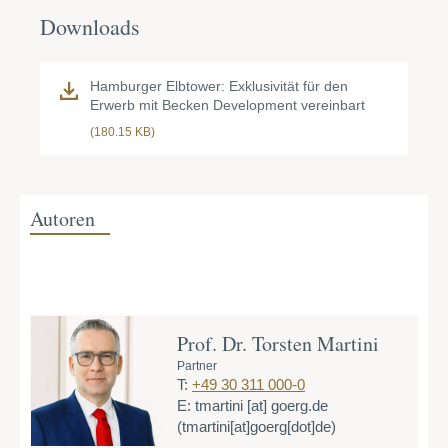
Downloads
Hamburger Elbtower: Exklusivität für den
Erwerb mit Becken Development vereinbart
(180.15 KB)
Autoren
Prof. Dr. Torsten Martini
Partner
T:
+49 30 311 000-0
E:
tmartini
[at]
goerg.de
(tmartini[at]goerg[dot]de)