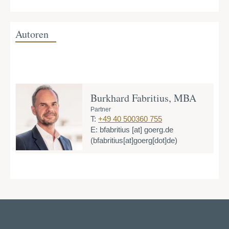
Autoren
Burkhard Fabritius, MBA
Partner
T:
+49 40 500360 755
E:
bfabritius
[at]
goerg.de
(bfabritius[at]goerg[dot]de)