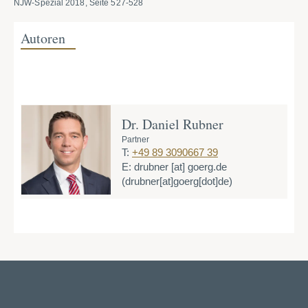
NJW-Spezial 2018, Seite 527-528
Autoren
Dr. Daniel Rubner
Partner
T:
+49 89 3090667 39
E:
drubner
[at]
goerg.de
(drubner[at]goerg[dot]de)