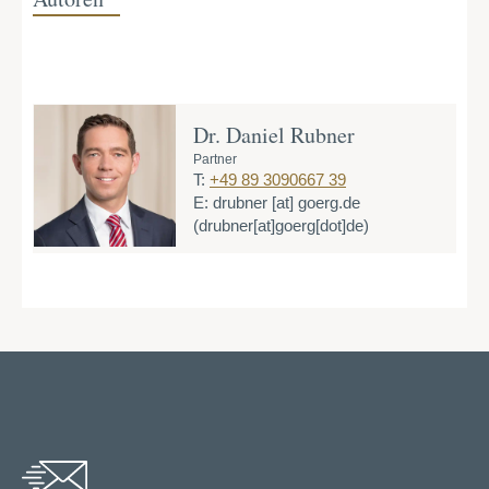
Dr. Daniel Rubner
Partner
T:
+49 89 3090667 39
E:
drubner
[at]
goerg.de
(drubner[at]goerg[dot]de)