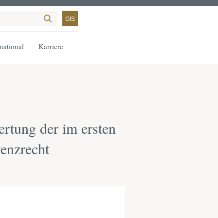
GIS
rnational
Karriere
rtung der im ersten
venzrecht