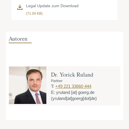
Legal Update zum Download
(71.04 KB)
Autoren
Dr. Yorick Ruland
Partner
T:
+49 221 33660 444
E:
yruland
[at]
goerg.de
(yruland[at]goerg[dot]de)