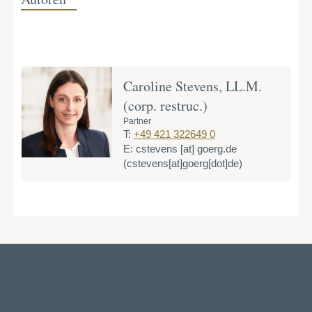
Caroline Stevens, LL.M.
(corp. restruc.)
Partner
T:
+49 421 322649 0
E:
cstevens
[at]
goerg.de
(cstevens[at]goerg[dot]de)