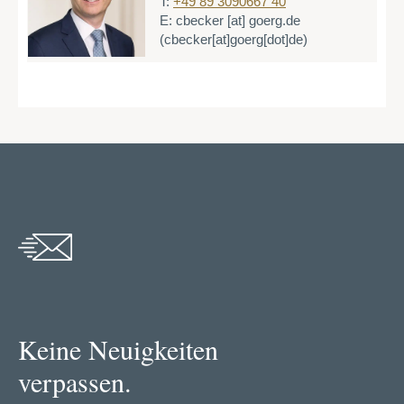
T:
+49 89 3090667 40
E:
cbecker
[at]
goerg.de
(cbecker[at]goerg[dot]de)
Keine Neuigkeiten
verpassen.