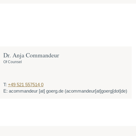
Dr. Anja Commandeur
Of Counsel
T:
+49 521 557514 0
E:
acommandeur
[at]
goerg.de
(acommandeur[at]goerg[dot]de)