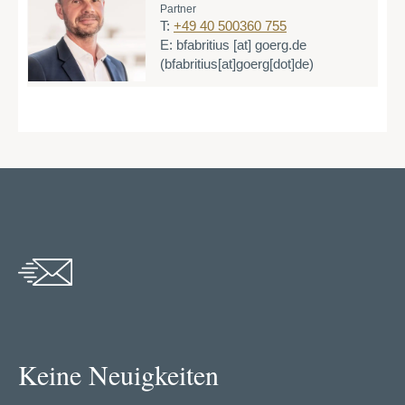
Partner
T:
+49 40 500360 755
E:
bfabritius
[at]
goerg.de
(bfabritius[at]goerg[dot]de)
Keine Neuigkeiten