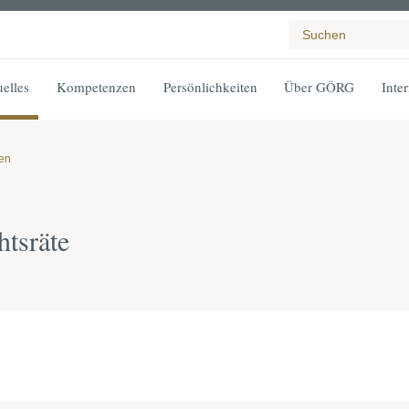
elles
Kompetenzen
Persönlichkeiten
Über GÖRG
Inte
gen
tsräte