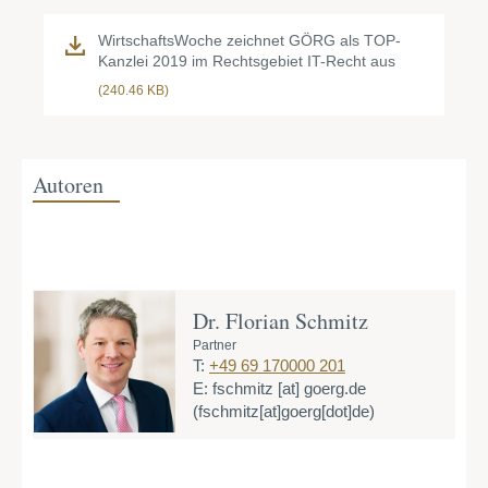
WirtschaftsWoche zeichnet GÖRG als TOP-
Kanzlei 2019 im Rechtsgebiet IT-Recht aus
(240.46 KB)
Autoren
Dr. Florian Schmitz
Partner
T:
+49 69 170000 201
E:
fschmitz
[at]
goerg.de
(fschmitz[at]goerg[dot]de)