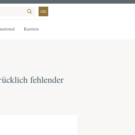
GIS
rnational
Karriere
rücklich fehlender