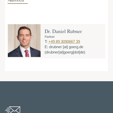
Dr. Daniel Rubner
Partner
T:
+49 89 3090667 39
E:
drubner
[at]
goerg.de
(drubner[at]goerg[dot]de)