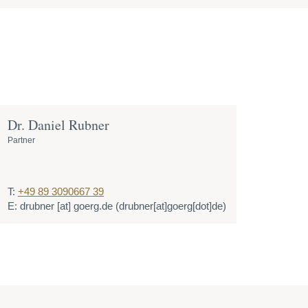
Dr. Daniel Rubner
Partner
T:
+49 89 3090667 39
E:
drubner
[at]
goerg.de
(drubner[at]goerg[dot]de)