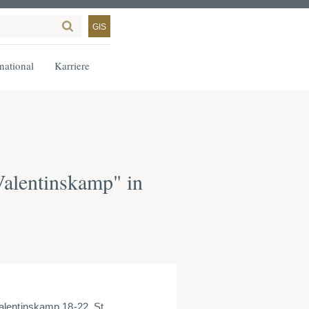
GIS
rnational
Karriere
alentinskamp" in
alentinskamp 18-22, St.