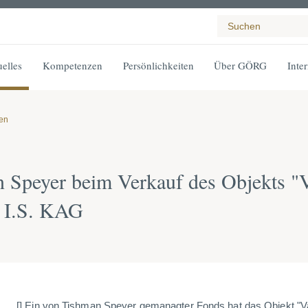
elles
Kompetenzen
Persönlichkeiten
Über GÖRG
Inte
gen
Speyer beim Verkauf des Objekts "V
 I.S. KAG
[] Ein von Tishman Speyer gemanagter Fonds hat das Objekt "V