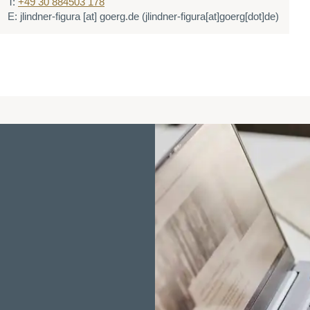
T:
+49 30 884503 178
E:
jlindner-figura
[at]
goerg.de
(jlindner-figura[at]goerg[dot]de)