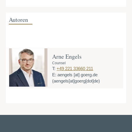
Autoren
Arne Engels
Counsel
T:
+49 221 33660 211
E:
aengels
[at]
goerg.de
(aengels[at]goerg[dot]de)