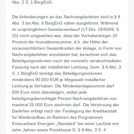
Abs. 2 S. 1 BürgEnG.
Die Anforderungen an das Nachrangdarlehen sind in § 8
Abs. 3 bis Abs. 6 BürgEnG näher ausgeformt. Während
im ursprünglichen Gesetzesentwurf (LT-Drs. 18/5849, S.
10) noch vorgesehen war, dass der Vorhabenträger 20
Prozent der Investitionssumme, d.h. der Höhe der
voraussichtlichen Gesamtkosten der Anlage, in Form von
Nachrangdarlehen anzubieten hat, berechnet sich das
Beteiligungsvolumen nach der nunmehr verabschiedeten
Fassung nach der installierten Leistung. Gem. § 8 Abs. 3
S. 1 BürgEnG beträgt das Beteiligungsvolumen
mindestens 90.000 EUR je Megawatt installierter
Leistung je Vorhaben. Die Mindestanlagesumme darf
500
Euro nicht übersteigen, wobei jede
beteiligungsberechtigte Person Nachrangdarlehen von
maximal 25.000
Euro zeichnen darf. Die Verzinsung der
Darlehen erfolgt nach der Festlegung der Kreditanstalt
für Wiederaufbau im Rahmen des Programmes
Erneuerbare Energien „Standard“ bei einer Laufzeit von
zehn Jahren sowie Preisklasse D, § 8 Abs. 3 S. 4