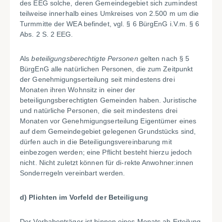
des EEG solche, deren Gemeindegebiet sich zumindest
teilweise innerhalb eines Umkreises von 2.500 m um die
Turmmitte der WEA befindet, vgl. § 6 BürgEnG i.V.m. § 6
Abs. 2 S. 2 EEG.
Als
beteiligungsberechtigte Personen
gelten nach § 5
BürgEnG alle natürlichen Personen, die zum Zeitpunkt
der Genehmigungserteilung seit mindestens drei
Monaten ihren Wohnsitz in einer der
beteiligungsberechtigten Gemeinden haben. Juristische
und natürliche Personen, die seit mindestens drei
Monaten vor Genehmigungserteilung Eigentümer eines
auf dem Gemeindegebiet gelegenen Grundstücks sind,
dürfen auch in die Beteiligungsvereinbarung mit
einbezogen werden; eine Pflicht besteht hierzu jedoch
nicht. Nicht zuletzt können für di
-
rekte Anwohner:innen
Sonderregeln vereinbart werden.
d) Plichten im Vorfeld der Beteiligung
Der Vorhabenträger ist binnen eines Monats ab Erteilung