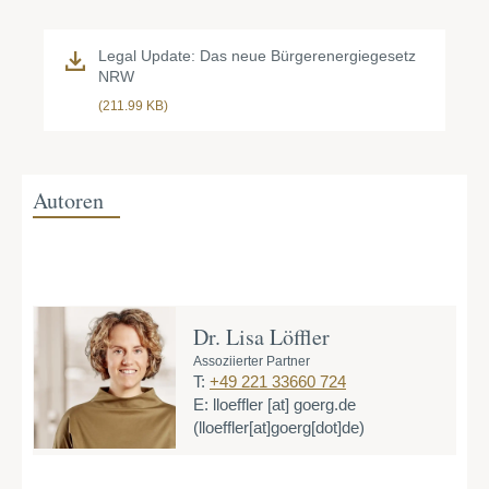
Legal Update: Das neue Bürgerenergiegesetz
NRW
(211.99 KB)
Autoren
Dr. Lisa Löffler
Assoziierter Partner
T:
+49 221 33660 724
E:
lloeffler
[at]
goerg.de
(lloeffler[at]goerg[dot]de)