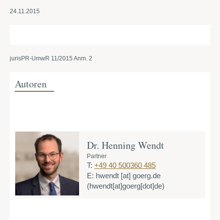
24.11.2015
jurisPR-UmwR 11/2015 Anm. 2
Autoren
Dr. Henning Wendt
Partner
T:
+49 40 500360 485
E:
hwendt
[at]
goerg.de
(hwendt[at]goerg[dot]de)