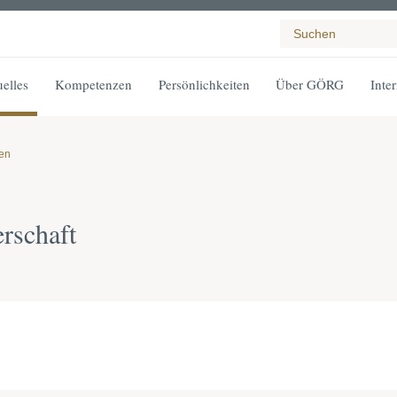
elles
Kompetenzen
Persönlichkeiten
Über GÖRG
Inte
gen
rschaft