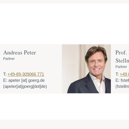
Andreas Peter
Prof.
Stell
Partner
Partner
T:
+49-89-309066 771
T:
+49 
E:
apeter
[at]
goerg.de
E:
fste
(apeter[at]goerg[dot]de)
(fstell