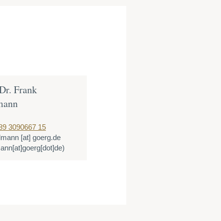
 Dr. Frank
mann
89 3090667 15
llmann
[at]
goerg.de
mann[at]goerg[dot]de)