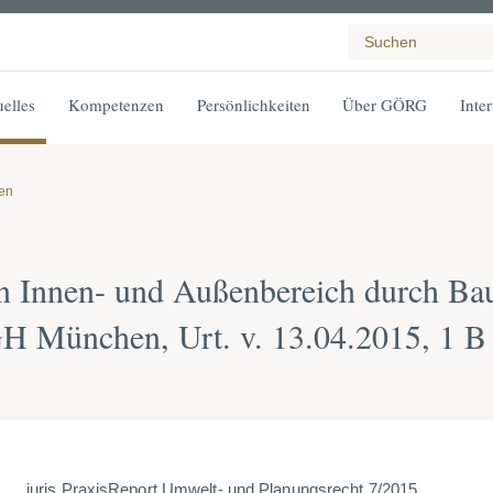
elles
Kompetenzen
Persönlichkeiten
Über GÖRG
Inte
gen
 Innen- und Außenbereich durch Ba
 München, Urt. v. 13.04.2015, 1 B
juris PraxisReport Umwelt- und Planungsrecht 7/2015