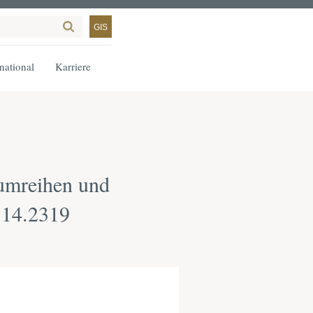
GIS
rnational
Karriere
umreihen und
 14.2319