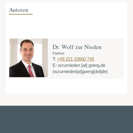
Autoren
Dr. Wolf zur Nieden
Partner
T:
+49 221 33660 745
E:
wzurnieden
[at]
goerg.de
(wzurnieden[at]goerg[dot]de)