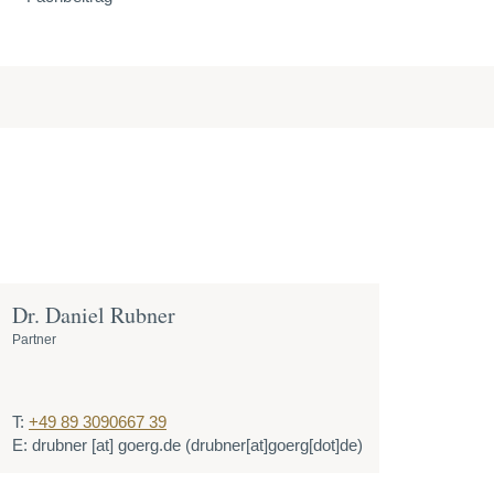
Dr. Daniel Rubner
Partner
T:
+49 89 3090667 39
E:
drubner
[at]
goerg.de
(drubner[at]goerg[dot]de)