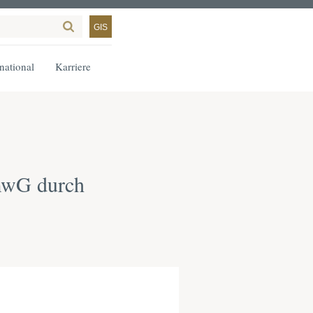
GIS
rnational
Karriere
mwG durch