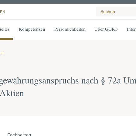
EN
elles
Kompetenzen
Persönlichkeiten
Über GÖRG
Inte
gen
engewährungsanspruchs nach § 72a U
 Aktien
Fachbeitrag