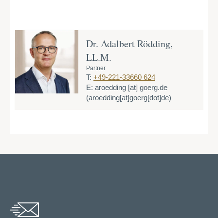
Dr. Adalbert Rödding,
LL.M.
Partner
T:
+49-221-33660 624
E:
aroedding
[at]
goerg.de
(aroedding[at]goerg[dot]de)