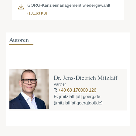
GÖRG-Kanzleimanagement wiedergewählt
(181.63 KB)
Autoren
Dr. Jens-Dietrich Mitzlaff
Partner
T:
+49 69 170000 126
E:
jmitzlaff
[at]
goerg.de
(jmitzlaff[at]goerg[dot]de)