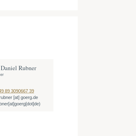
 Daniel Rubner
ner
49 89 3090667 39
rubner
[at]
goerg.de
bner[at]goerg[dot]de)