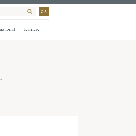
GIS
rnational
Karriere
r