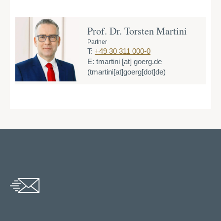
Prof. Dr. Torsten Martini
Partner
T:
+49 30 311 000-0
E:
tmartini
[at]
goerg.de
(tmartini[at]goerg[dot]de)