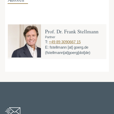
Prof. Dr. Frank Stellmann
Partner
T:
+49 89 3090667 15
E:
fstellmann
[at]
goerg.de
(fstellmann[at]goerg[dot]de)