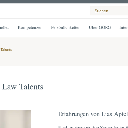
elles
Kompetenzen
Persönlichkeiten
Über GÖRG
Inte
Talents
 Law Talents
Erfahrungen von Lias Apfe
Nach meinem vierten Semester im S