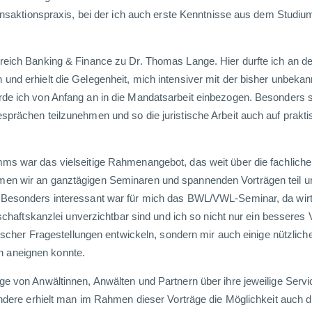
ransaktionspraxis, bei der ich auch erste Kenntnisse aus dem Studiu
reich Banking & Finance zu Dr. Thomas Lange. Hier durfte ich an de
nd erhielt die Gelegenheit, mich intensiver mit der bisher unbekan
de ich von Anfang an in die Mandatsarbeit einbezogen. Besonders 
sprächen teilzunehmen und so die juristische Arbeit auch auf prakt
ms war das vielseitige Rahmenangebot, das weit über die fachliche 
en wir an ganztägigen Seminaren und spannenden Vorträgen teil 
 Besonders interessant war für mich das BWL/VWL-Seminar, da wirt
tschaftskanzlei unverzichtbar sind und ich so nicht nur ein besseres 
tischer Fragestellungen entwickeln, sondern mir auch einige nützlich
 aneignen konnte.
e von Anwältinnen, Anwälten und Partnern über ihre jeweilige Servi
ondere erhielt man im Rahmen dieser Vorträge die Möglichkeit auch 