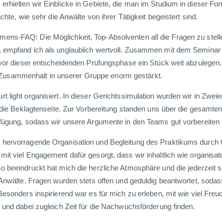
erhielten wir Einblicke in Gebiete, die man im Studium in dieser F
chte, wie sehr die Anwälte von ihrer Tätigkeit begeistert sind.
ns-FAQ: Die Möglichkeit, Top-Absolventen all die Fragen zu stell
, empfand ich als unglaublich wertvoll. Zusammen mit dem Seminar
t vor dieser entscheidenden Prüfungsphase ein Stück weit abzulegen
usammenhalt in unserer Gruppe enorm gestärkt.
 light organisiert. In dieser Gerichtssimulation wurden wir in Zweie
er die Beklagtenseite. Zur Vorbereitung standen uns über die gesam
rfügung, sodass wir unsere Argumente in den Teams gut vorbereiten
 hervorragende Organisation und Begleitung des Praktikums durch 
it viel Engagement dafür gesorgt, dass wir inhaltlich wie organisat
o beeindruckt hat mich die herzliche Atmosphäre und die jederzeit 
 Anwälte. Fragen wurden stets offen und geduldig beantwortet, soda
Besonders inspirierend war es für mich zu erleben, mit wie viel Freu
 und dabei zugleich Zeit für die Nachwuchsförderung finden.