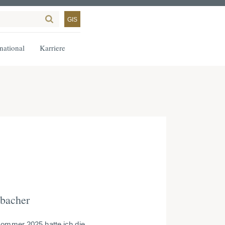
GIS
rnational
Karriere
lbacher
ommer 2025 hatte ich die