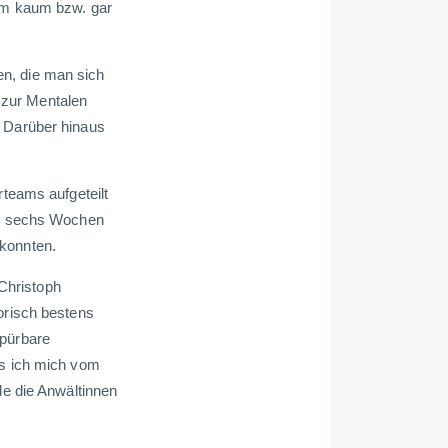
orm kaum bzw. gar
en, die man sich
 zur Mentalen
. Darüber hinaus
rteams aufgeteilt
ten sechs Wochen
 konnten.
Christoph
orisch bestens
spürbare
ss ich mich vom
de die Anwältinnen