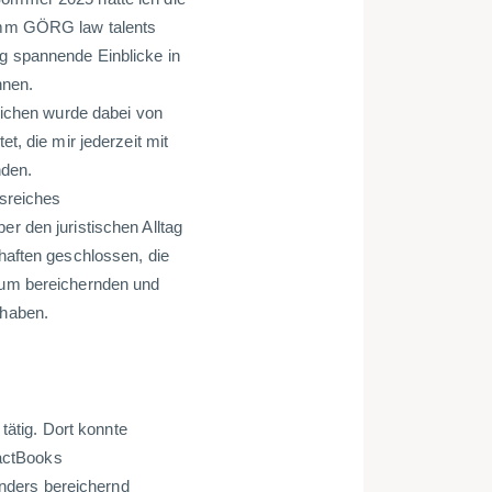
amm GÖRG law talents
 spannende Einblicke in
innen.
eichen wurde dabei von
t, die mir jederzeit mit
nden.
sreiches
r den juristischen Alltag
haften geschlossen, die
dum bereichernden und
 haben.
ätig. Dort konnte
FactBooks
sonders bereichernd