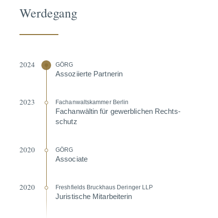
Werdegang
2024
GÖRG
Assozi­ierte Partnerin
2023
Fachan­walts­kammer Berlin
Fachan­wältin für gewerb­lichen Rechts­
schutz
2020
GÖRG
Associate
2020
Fresh­fields Bruckhaus Deringer LLP
Juris­tische Mitar­bei­terin