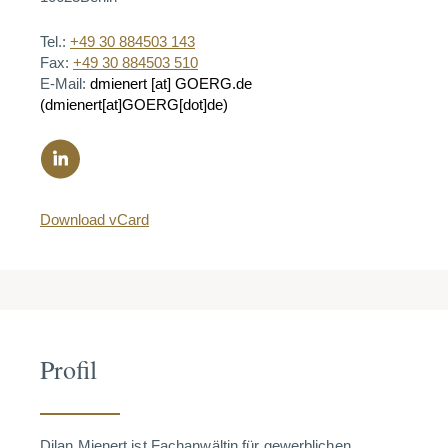
Tel.:
+49 30 884503 143
Fax:
+49 30 884503 510
E-Mail:
dmienert
[at]
GOERG.de
(dmienert[at]GOERG[dot]de)
Download vCard
Profil
Dilan Mienert ist Fachanwältin für gewerblichen