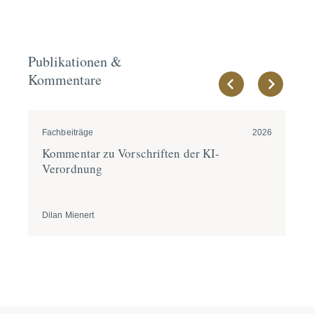
Publikationen &
Kommentare
Fachbeiträge
2026
New
Kommentar zu Vorschriften der KI-
Ar
Verordnung
ei
Dilan Mienert
Dil