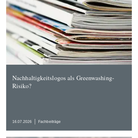
Nachhal­tig­keits­logos als Green­washing-
Risiko?
16.07.2026
Fachbei­träge