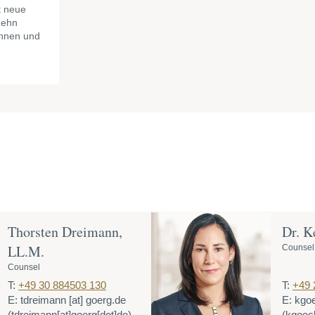
 neue
zehn
innen und
Thorsten Dreimann,
Dr. K
LL.M.
Counsel
Counsel
T:
+49 30 884503 130
T:
+49 
E:
tdreimann
[at]
goerg.de
E:
kgo
(tdreimann[at]goerg[dot]de)
(kgoeck