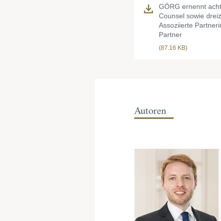
GÖRG ernennt acht
Counsel sowie drei
Assoziierte Partner
Partner
(87.16 KB)
Autoren