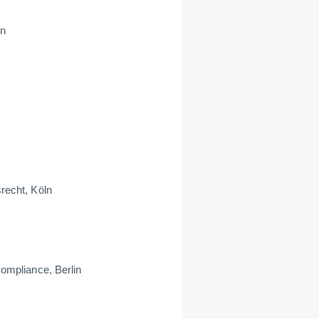
in
srecht, Köln
mpliance, Berlin