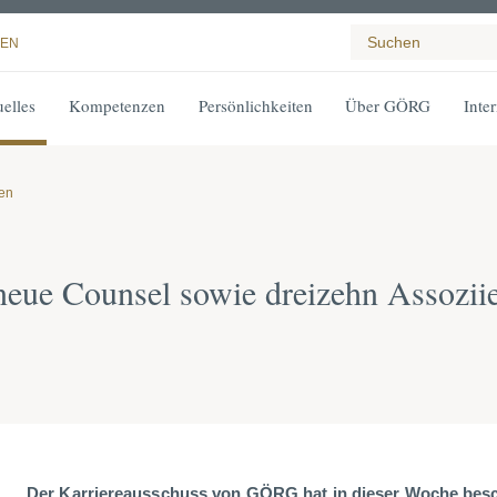
EN
elles
Kompetenzen
Persönlichkeiten
Über GÖRG
Inte
gen
eue Counsel sowie dreizehn Assoziie
Der Karriereausschuss von GÖRG hat in dieser Woche besc