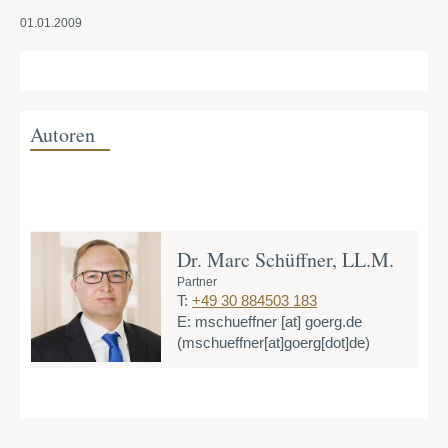
01.01.2009
Autoren
Dr. Marc Schüffner, LL.M.
Partner
T:
+49 30 884503 183
E:
mschueffner
[at]
goerg.de
(mschueffner[at]goerg[dot]de)