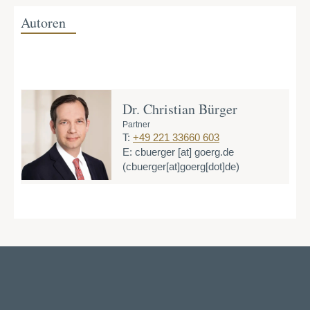
Autoren
Dr. Christian Bürger
Partner
T:
+49 221 33660 603
E:
cbuerger
[at]
goerg.de
(cbuerger[at]goerg[dot]de)