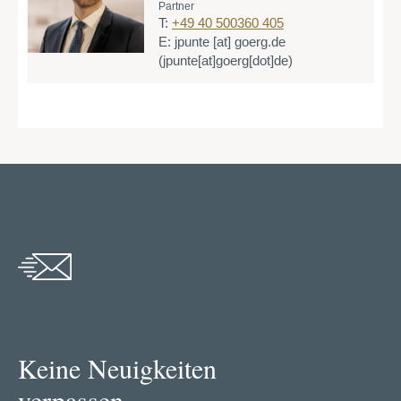
Partner
T:
+49 40 500360 405
E:
jpunte
[at]
goerg.de
(jpunte[at]goerg[dot]de)
Keine Neuigkeiten
verpassen.