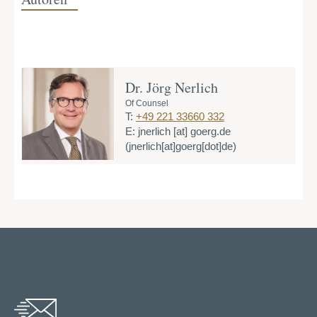
Dr. Jörg Nerlich
Of Counsel
T:
+49 221 33660 332
E:
jnerlich
[at]
goerg.de
(jnerlich[at]goerg[dot]de)