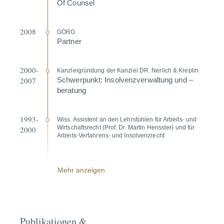
Of Counsel
2008
GÖRG
Partner
2000-
Kanzl­ei­gründung der Kanzlei DR. Nerlich & Kreplin
2007
Schwer­punkt: Insol­venz­ver­waltung und –
beratung
1993-
Wiss. Assistent an den Lehrstühlen für Arbeits- und
Wirtschafts­recht (Prof. Dr. Martin Henssler) und für
2000
Arbeits-Verfahrens- und Insol­venz­recht
Mehr anzeigen
Publikationen &