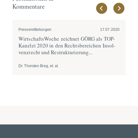
Kommentare
Pressemitteilungen
17.07.2020
Pre
Wirtschafts­Woche zeichnet GÖRG als TOP-
„D
Kanzlei 2020 in den Rechts­be­reichen Insol­
vo
venz­recht und Restruk­tu­rierung...
Dr. Thorsten Bieg, et. al.
Dr.