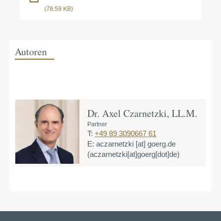
(78.59 KB)
Autoren
Dr. Axel Czarnetzki, LL.M.
Partner
T:
+49 89 3090667 61
E:
aczarnetzki
[at]
goerg.de
(aczarnetzki[at]goerg[dot]de)