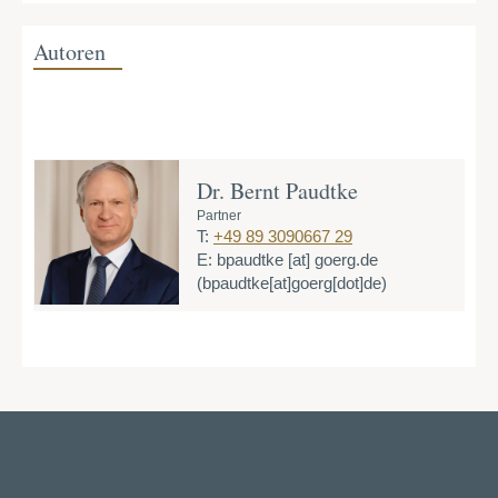
Autoren
Dr. Bernt Paudtke
Partner
T:
+49 89 3090667 29
E:
bpaudtke
[at]
goerg.de
(bpaudtke[at]goerg[dot]de)