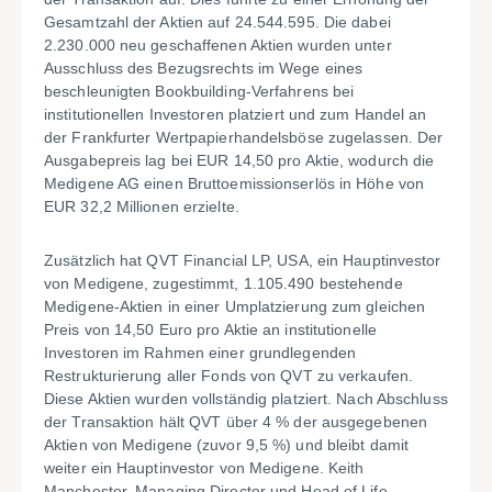
Gesamtzahl der Aktien auf 24.544.595. Die dabei
2.230.000 neu geschaffenen Aktien wurden unter
Ausschluss des Bezugsrechts im Wege eines
beschleunigten Bookbuilding-Verfahrens bei
institutionellen Investoren platziert und zum Handel an
der Frankfurter Wertpapierhandelsböse zugelassen. Der
Ausgabepreis lag bei EUR 14,50 pro Aktie, wodurch die
Medigene AG einen Bruttoemissionserlös in Höhe von
EUR 32,2 Millionen erzielte.
Zusätzlich hat QVT Financial LP, USA, ein Hauptinvestor
von Medigene, zugestimmt, 1.105.490 bestehende
Medigene-Aktien in einer Umplatzierung zum gleichen
Preis von 14,50 Euro pro Aktie an institutionelle
Investoren im Rahmen einer grundlegenden
Restrukturierung aller Fonds von QVT zu verkaufen.
Diese Aktien wurden vollständig platziert. Nach Abschluss
der Transaktion hält QVT über 4 % der ausgegebenen
Aktien von Medigene (zuvor 9,5 %) und bleibt damit
weiter ein Hauptinvestor von Medigene. Keith
Manchester, Managing Director und Head of Life