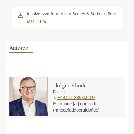
Insolvenzverfahren von Scotch & Soda eröffnet
(238.11 KB)
Autoren
Holger Rhode
Partner
T:
+49 211 8368060 0
E:
hrhode
[at]
goerg.de
(hrhode[at]goerg[dot]de)