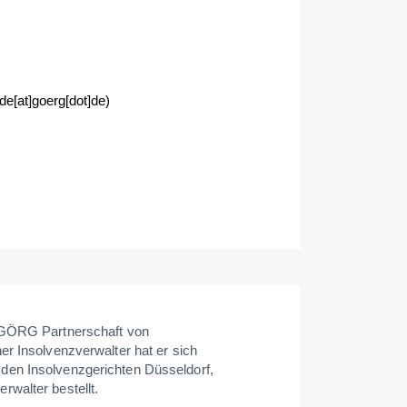
de[at]goerg[dot]de)
i GÖRG Partnerschaft von
r Insolvenzverwalter hat er sich
den Insolvenzgerichten Düsseldorf,
rwalter bestellt.