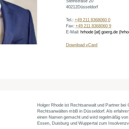
Steinstraße 20
40212
Düsseldorf
Tel.:
+49 211 8368060 0
Fax:
+49 211 8368060 9
E-Mail:
hrhode
[at]
goerg.de
(hrho
Download vCard
Holger Rhode ist Rechtsanwalt und Partner be
Rechtsanwälten mbB in Düsseldorf. Als erfahrene
einen Namen gemacht und wird regelmäßig von 
Essen, Duisburg und Wuppertal zum Insolvenzve