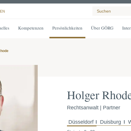
EN
elles
Kompetenzen
Persönlichkeiten
Über GÖRG
Inte
Rhode
Holger Rhod
Rechtsanwalt | Partner
Düsseldorf
Duisburg
W