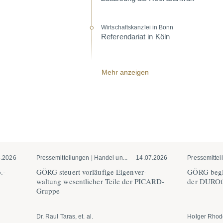
Wirtschafts­kanzlei in Bonn
Referen­dariat in Köln
Mehr anzeigen
8.2026
Pressemitteilungen | Handel un...
14.07.2026
Pressemitteil
.-
GÖRG steuert vorläufige Eigen­ver­
GÖRG begle
waltung wesent­licher Teile der PICARD-
der DUROth
Gruppe
Dr. Raul Taras, et. al.
Holger Rhode,