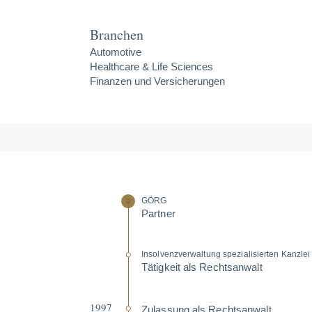
Branchen
Automotive
Healthcare & Life Sciences
Finanzen und Versicherungen
GÖRG
Partner
Insol­venz­ver­waltung spezia­li­sierten Kanzl
Tätigkeit als Rechts­anwalt
1997
Zulassung als Rechts­anwalt