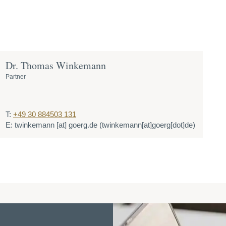
Dr. Thomas Winkemann
Partner
T:
+49 30 884503 131
E:
twinkemann
[at]
goerg.de
(twinkemann[at]goerg[dot]de)