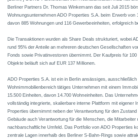
Berliner Partners Dr. Thomas Winkemann das seit Juli 2015 börs
Wohnungsunternehmen ADO Properties S.A. beim Erwerb von 1.0
davon 885 Wohnungen und 116 Gewerbeeinheiten, erfolgreich b
Die Transaktionen wurden als Share Deals strukturiert, wobei A
rund 95% der Anteile an mehreren deutschen Gesellschaften von
Fonds sowie Privatinvestoren übernimmt. Der Kaufpreis für 100
Objekte beläuft sich auf EUR 137 Millionen.
ADO Properties S.A. ist ein in Berlin ansässiges, ausschließlich
Wohnimmobilienbereich tätiges Unternehmen mit einem Immobil
15.500 Einheiten, davon 14.700 Wohneinheiten. Das Unternehme
vollständig integrierte, skalierbare interne Plattform mit eigene
Properties übernimmt neben der Verantwortung für den Zustan
Gebäude auch Verantwortung für die Menschen, die Mitarbeiter
nachbarschaftliche Umfeld. Das Portfolio von ADO Properties kon
zentrale Lagen innerhalb des Berliner S-Bahn-Rings sowie attra