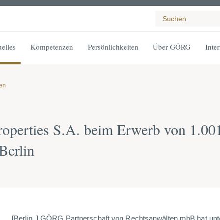
elles
Kompetenzen
Persönlichkeiten
Über GÖRG
Inte
gen
perties S.A. beim Erwerb von 1.00
Berlin
[Berlin, ] GÖRG Partnerschaft von Rechtsanwälten mbB hat unt