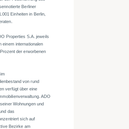
ennotierte Berliner
01 Einheiten in Berlin,
eraten.
DO Properties S.A. jeweils
 einem internationalen
 Prozent der erworbenen
 im
ienbestand von rund
n verfügt über eine
r Immobilienverwaltung. ADO
d seiner Wohnungen und
 und das
zentriert sich auf
ktive Bezirke am