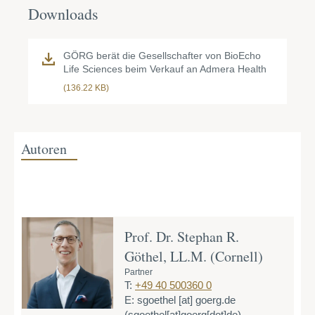
Downloads
GÖRG berät die Gesellschafter von BioEcho
Life Sciences beim Verkauf an Admera Health
(136.22 KB)
Autoren
Prof. Dr. Stephan R.
Göthel, LL.M. (Cornell)
Partner
T:
+49 40 500360 0
E:
sgoethel
[at]
goerg.de
(sgoethel[at]goerg[dot]de)