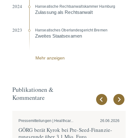
2024
Hansea­tische Rechts­an­walts­kammer Hamburg
Zulassung als Rechts­anwalt
2023
Hansea­ti­sches Oberlan­des­ge­richt Bremen
Zweites Staats­examen
Mehr anzeigen
Publikationen &
Kommentare
Pressemitteilungen | Healthcar...
26.06.2026
Pre
GÖRG berät Kyrok bei Pre-Seed-Finan­zie­
GÖ
rungs­runde über 3,1 Mio. Euro
si