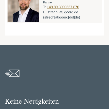
Partner
T:
+49 89 3090667 876
E:
sfrech
[at]
goerg.de
(sfrech[at]goerg[dot]de)
Keine Neuigkeiten