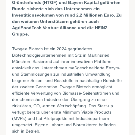
Gründerfonds (HTGF) und Bayern Kapital geführten
Runde sicherte sich das Unternehmen ein
Investitionsvolumen von rund 2,2 Millionen Euro. Zu
den weiteren Unterstützern gehören auch
AgriFoodTech Venture Alliance und die HEINZ
Gruppe.
Twogee Biotech ist ein 2024 gegründetes
Biotechnologieunternehmen mit Sitz in Martinsried,
München. Basierend auf ihrer innovativen Plattform
entwickelt das Unternehmen maßgeschneiderte Enzym-
und Stammlösungen zur industriellen Umwandlung
biogener Seiten- und Reststoffe in nachhaltige Rohstoffe
der zweiten Generation. Twogee Biotech ermöglicht
effiziente Verwertung von Biomasse-Seitenströmen und
der chemischen Industrie den Übergang zu einer
zirkulären, CO
₂
-armen Wertsch
ö
pfung
.
Das Start-up
verfügt bereits über erste Minimum Viable Products
(MVPs) und hat Pilotprojekte mit Industriepartnern
umgesetzt. Eigene Labore und Bioreaktoren befinden
sich in Betrieb.