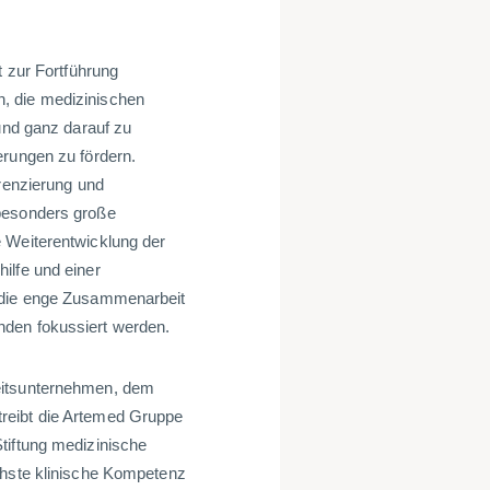
t zur Fortführung
, die medizinischen
 und ganz darauf zu
erungen zu fördern.
erenzierung und
 besonders große
e Weiterentwicklung der
ilfe und einer
l die enge Zusammenarbeit
nden fokussiert werden.
eitsunternehmen, dem
reibt die Artemed Gruppe
tiftung medizinische
chste klinische Kompetenz