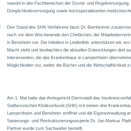
sowohl in den Fachbereichen der Grund- und Regelversorgung, i
Dringlichkeitsversorgung sowie hochspezialisierten medizinisc
s
Den Stand des SHK-Verfahrens fasst Dr. Bornheimer zusammen:
noch vor dem Wochenende den Chefärzten, der Mitarbeitervert
in Bensheim vor. Die Initiative in Lindenfels unterstützen wir, w
Macht steht und beobachten die aktuellen Entwicklungen dort a
Interessenten, die das Krankenhaus in Lampertheim übernehmen 
Möglichkeiten vor, weiter die Bücher und die Wirtschaftlichkeit z
Am 1. Mai hatte das Amtsgericht Darmstadt das Insolvenzverfa
Südhessischen Klinikverbund (SHK) mit seinen drei Krankenhaus
Lampertheim und Bensheim eröffnet und die Eigenverwaltung a
Sanierungs- und Restrukturierungsexperte Dr. Jan Markus Plat
Partner wurde zum Sachwalter bestellt.