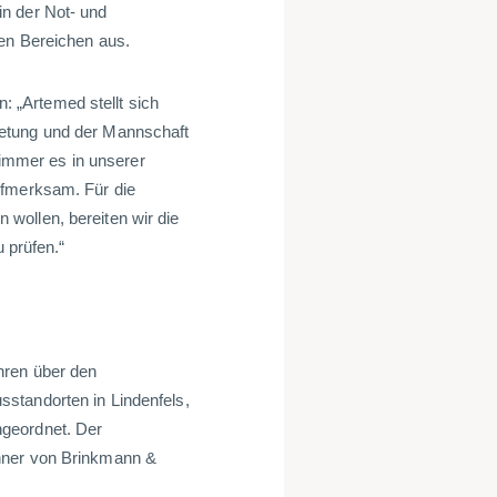
n der Not- und
hen Bereichen aus.
 „Artemed stellt sich
retung und der Mannschaft
o immer es in unserer
ufmerksam. Für die
wollen, bereiten wir die
u prüfen.“
hren über den
standorten in Lindenfels,
ngeordnet. Der
hner von Brinkmann &