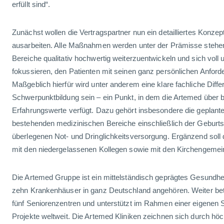
erfüllt sind“.
Zunächst wollen die Vertragspartner nun ein detailliertes Konzep
ausarbeiten. Alle Maßnahmen werden unter der Prämisse stehen
Bereiche qualitativ hochwertig weiterzuentwickeln und sich voll
fokussieren, den Patienten mit seinen ganz persönlichen Anford
Maßgeblich hierfür wird unter anderem eine klare fachliche Diff
Schwerpunktbildung sein – ein Punkt, in dem die Artemed über
Erfahrungswerte verfügt. Dazu gehört insbesondere die geplant
bestehenden medizinischen Bereiche einschließlich der Geburtsh
überlegenen Not- und Dringlichkeitsversorgung. Ergänzend sol
mit den niedergelassenen Kollegen sowie mit den Kirchengemei
Die Artemed Gruppe ist ein mittelständisch geprägtes Gesundh
zehn Krankenhäuser in ganz Deutschland angehören. Weiter bet
fünf Seniorenzentren und unterstützt im Rahmen einer eigenen S
Projekte weltweit. Die Artemed Kliniken zeichnen sich durch hö