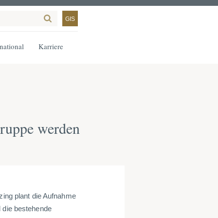
GIS
rnational
Karriere
 Gruppe werden
tzing plant die Aufnahme
d die bestehende